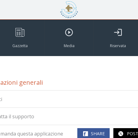
Gazzetta
Media
Riservata
azioni generali
i
tta il supporto
manda questa applicazione
SHARE
POS