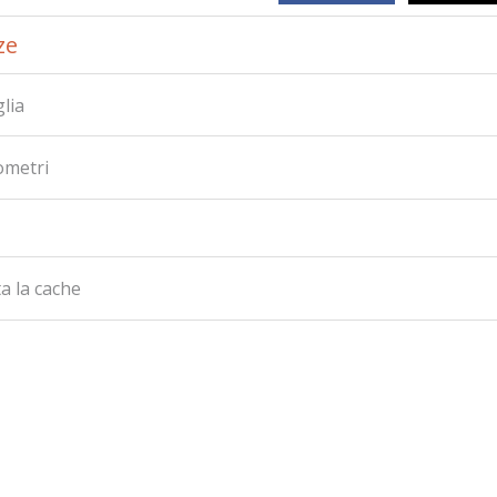
ze
glia
lometri
a la cache