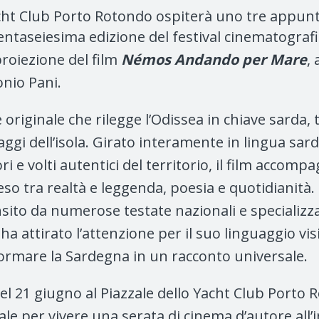
Yacht Club Porto Rotondo ospiterà uno tre appun
entaseiesima edizione del festival cinematograf
roiezione del film
Némos Andando per Mare
,
nio Pani.
originale che rilegge l’Odissea in chiave sarda, 
aggi dell’isola. Girato interamente in lingua sar
ri e volti autentici del territorio, il film accomp
so tra realtà e leggenda, poesia e quotidianità.
sito da numerose testate nazionali e specializz
ha attirato l’attenzione per il suo linguaggio vi
sformare la Sardegna in un racconto universale.
l 21 giugno a
l Piazzale dello Yacht Club Porto
ale per vivere una serata di cinema d’autore all’