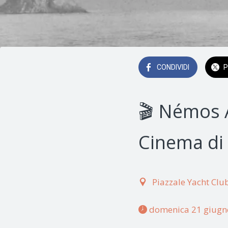
CONDIVIDI
P
🎬 Némos 
Cinema di
Piazzale Yacht Clu
 domenica 21 giugno