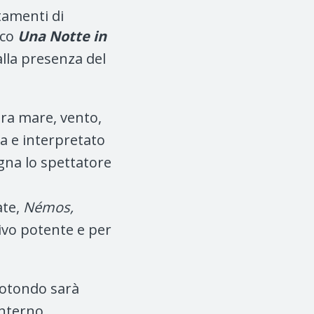
tamenti di
ico
Una Notte in
alla presenza del
tra mare, vento,
da e interpretato
agna lo spettatore
ate,
Némos,
sivo potente e per
 Rotondo
sarà
interno