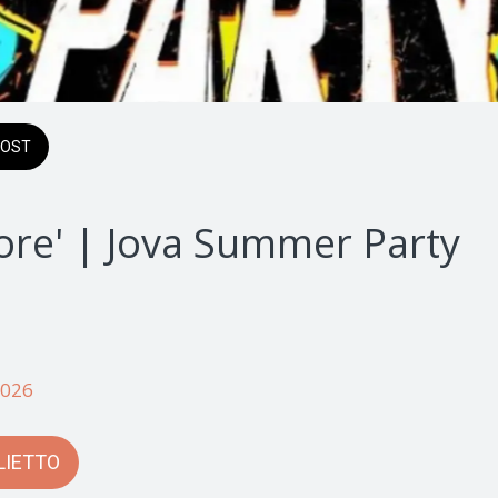
OST
Lore' | Jova Summer Party
2026 
LIETTO