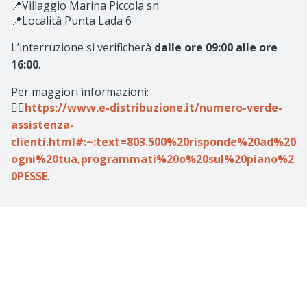
📍Villaggio Marina Piccola sn
📍Località Punta Lada 6
L’interruzione si verificherà
dalle ore 09:00 alle ore
16:00
.
Per maggiori informazioni:
👉🏻
https://www.e-distribuzione.it/numero-verde-
assistenza-
clienti.html#:~:text=803.500%20risponde%20ad%20
ogni%20tua,programmati%20o%20sul%20piano%2
0PESSE
.