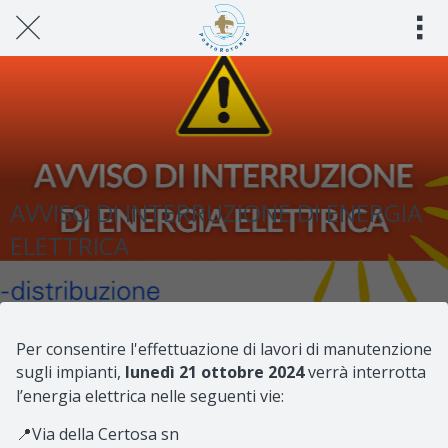
Scritto il 18/10/2024\nConsorzio Di Porto Rotondo\n
AVVISO DI INTERRUZIONE DI ENERGIA
ELETTRICA
Per consentire l'effettuazione di lavori di manutenzione
sugli impianti,
lunedì 21 ottobre 2024
verrà interrotta
l’energia elettrica nelle seguenti vie:
📍Via della Certosa sn