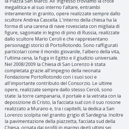
la Piazza San Marco. All’ ingresso troviamo la croce
megalitica e al suo interno l'altare, entrambi
interamente in granito, opere realizzate sempre dallo
scultore Andrea Cascella. L'interno della chiesa ha la
forma di una carena di nave rovesciata con migliaia di
figure, sagomate in legno di pino di Russia, realizzate
dallo scultore Mario Ceroli e che rappresentano
personaggi storici di PortoRotondo. Sono raffigurati
particolari come il mondo giovanile, l'albero della vita,
l'ultima cena, la fuga in Egitto e il giudizio universale.
Nel 2008/2009 la Chiesa di San Lorenzo è stata
completata grazie all'impegno della neonata
Fondazione PortoRotondo con i suoi soci e
all'importante contributo del Consorzio. Le ultime
opere, realizzate sempre dallo stesso Ceroli, sono
state: la torre campanaria, il portale e la vetrata con la
deposizione di Cristo, la facciata sud con il suo rosone
realizzato a Murano e, tra i capitelli, la dedica a San
Lorenzo scolpita nel granito grigio di Sardegna. Inoltre
la pavimentazione della piazzetta, facciata sud della
Chiesa, ornata dai profili in marmo degli ultimi sei